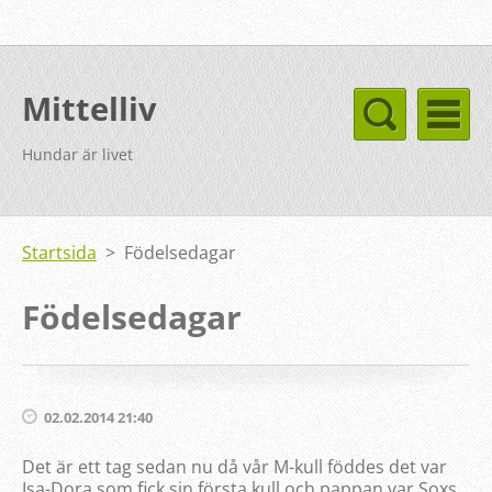
Mittelliv
Hundar är livet
Startsida
>
Födelsedagar
Födelsedagar
02.02.2014 21:40
Det är ett tag sedan nu då vår M-kull föddes det var
Isa-Dora som fick sin första kull och pappan var Soxs.