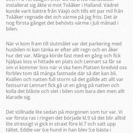
installerat sig åkte vi mot Tvååker i Halland. Vädret
kunde varit bättre från Växjö och tills ett par mil från
Tvååker regnade det och värme på jag frös. Det är
nog första gånget det behövts värme i Juli månad i
bilen.
När vi kom fram till slutmålet var det parkering med
husbilen ni kan tänka er efter allt regn och en åker
hur det var. Många körde fast med en gång och fick
hjälpas loss vi hittade en plats och Lennart sa får se
om vi kommer loss när vi ska hem.Platsen bredvid oss
förblev tom då många fastnade där så det kan bli.
Kvällen och natten full storm så det gällde att allt var
fastsurrat Lennart fick gå ut en gång på natten och
kolla det blåste och slet i bilen som bara den men allt
klarade sig.
Det stillnade lite sedan på morgonen som tur var. Vi
var första ras i ringen det började kl.9 så det blir alltid
lite stressigt vi gick in straxt före kl.7 och satt upp
tältet. Eddie var 6:e hund in han blev 5:e bästa i