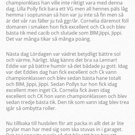
championklass han ville inte riktigt vara med denna
dag. Lilla Polly fick bara ett VG men all hennes päls låg
hemma i soptunnan så hon var ju inte så fin men så
är det vår ras fäller ju två ggr/år. Cornelia däremot föll
domaren i smaken hon fick excellent och Ck och blev
bästa tik med cacib och slutade som BIM.Jippi, Jippi.
Det var många tikar så många poäng.
Nästa dag Lördagen var vädret betydligt bättre sol
och värme, härligt. Idag känns det bra sa Lennart
Eddie var på bättre humör så det bådade ju gott. Idag
var det Eddies dag han fick excellent och Ck vann
championklassen och blev sedan bästa hane totalt
och BIM, Jippi, Jippi. Sedan Pollys tur hon fick idag
excellent men inget Ck. Cornelia fick även idag
excellent och CK hon vann championklassen och blev
sedan tredje bästa tik. Den tik som vann idag blev trea
igår så ombytta roller.
Nu tillbaka till husbilen för att packa in allt det är lite
prylar man har med sig som ska stuvas in i garaget.