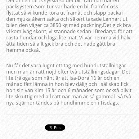
Det är Lennarts syssla så det blir rätt han har ett
packsystem.Som tur var hade en bil framför oss
flyttat så vi kunde köra ut framåt och slapp backa i
den mjuka åkern sakta och säkert taxade Lennart ut
bilen den väger ca 3850 kg med packning.Det gick bra
vi kom iväg skönt, vi stannade sedan i Bredaryd för att
rasta hundar och laga lite mat. Vi var hemma vid halv
åtta tiden så allt gick bra och det hade gått bra
hemma också.
Nu får det vara lugnt ett tag med hundutställningar
men man är rätt nöjd efter två utställningsdagar. Det
lite tråkiga som hänt är att Isa-Dora 16 år och en
månad fått lämna in hon blev dålig och i sällskap fick
hon sin vän Kim 15 år och 6 månader som också blivit
lite skruttig med all rätt när man är så gammal. Så två
nya stjärnor tändes på hundhimmelen i Tisdags.