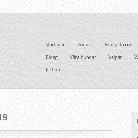
Startsida
Om oss
Kontakta oss
Blogg
Våra hundar
Valpar
V
Just nu
19