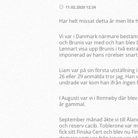
11.02.2020 12:24
Har helt missat detta år men lite hä
Vi var i Danmark närmare bestäm
och Brunis var med och han blev 
Lennart visa upp Brunis i två extra
imponerad av hans rörelser snart
Liam var på sin första utställnin
26 eller 29 anmälda tror jag. Han v
undrade var kom han ifrån ingen
I Augusti var vi i Ronneby där ble
år gammal.
September månad åkte vi till Ålan
och reserv cacib. Toblerone var m
fick sitt Finska Cert och blev nu