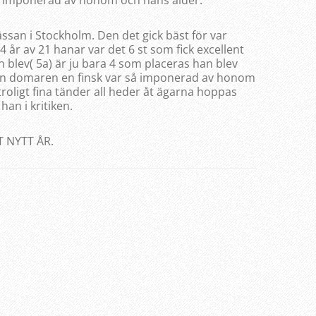
å imponerad av honom och hans ålder.
san i Stockholm. Den det gick bäst för var
år av 21 hanar var det 6 st som fick excellent
 blev( 5a) är ju bara 4 som placeras han blev
en domaren en finsk var så imponerad av honom
troligt fina tänder all heder åt ägarna hoppas
an i kritiken.
T NYTT ÅR.