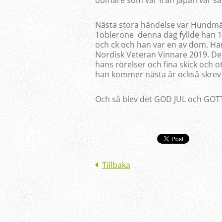
domare som var från Japan var s
Nästa stora händelse var Hundmäs
Toblerone denna dag fyllde han 14 
och ck och han var en av dom. Han
Nordisk Veteran Vinnare 2019. D
hans rörelser och fina skick och o
han kommer nästa år också skrev h
Och så blev det GOD JUL och GOT
Tillbaka