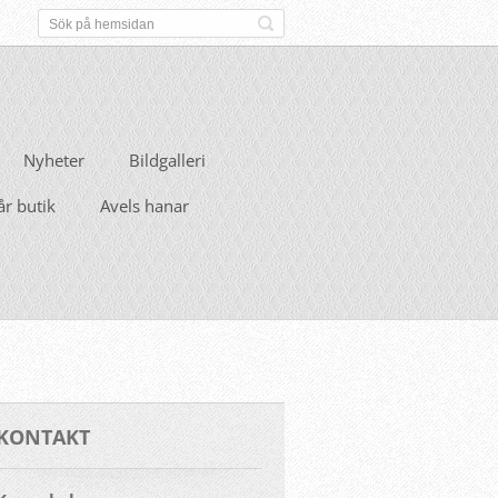
Nyheter
Bildgalleri
år butik
Avels hanar
KONTAKT