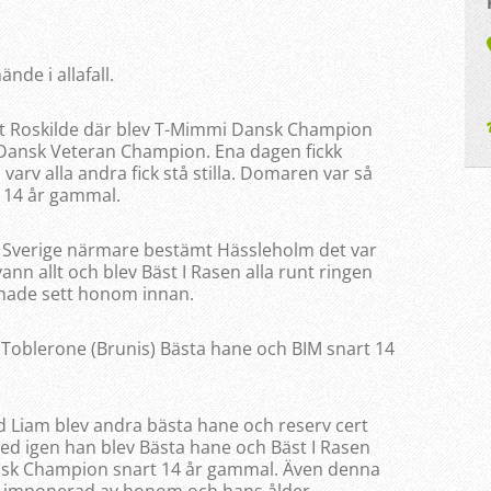
nde i allafall.
t Roskilde där blev T-Mimmi Dansk Champion
Dansk Veteran Champion. Ena dagen fickk
 varv alla andra fick stå stilla. Domaren var så
 14 år gammal.
g i Sverige närmare bestämt Hässleholm det var
ann allt och blev Bäst I Rasen alla runt ringen
 hade sett honom innan.
v Toblerone (Brunis) Bästa hane och BIM snart 14
d Liam blev andra bästa hane och reserv cert
ed igen han blev Bästa hane och Bäst I Rasen
 Finsk Champion snart 14 år gammal. Även denna