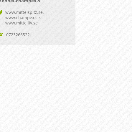
Kennel-champex-s
www.mittelspitz.se,
www.champex.se,
www.mittelliv.se
0723266522