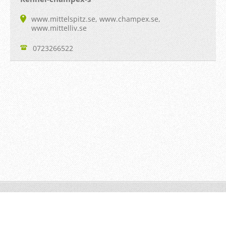
www.mittelspitz.se, www.champex.se,
www.mittelliv.se
0723266522
© 2014 All rights reserved.
Drivs med
Webnode