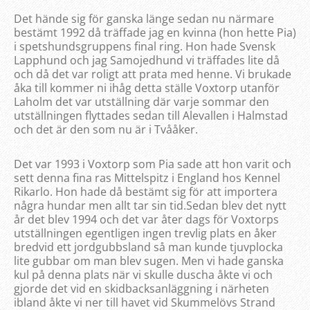
Det hände sig för ganska länge sedan nu närmare
bestämt 1992 då träffade jag en kvinna (hon hette Pia)
i spetshundsgruppens final ring. Hon hade Svensk
Lapphund och jag Samojedhund vi träffades lite då
och då det var roligt att prata med henne. Vi brukade
åka till kommer ni ihåg detta ställe Voxtorp utanför
Laholm det var utställning där varje sommar den
utställningen flyttades sedan till Alevallen i Halmstad
och det är den som nu är i Tvååker.
Det var 1993 i Voxtorp som Pia sade att hon varit och
sett denna fina ras Mittelspitz i England hos Kennel
Rikarlo. Hon hade då bestämt sig för att importera
några hundar men allt tar sin tid.Sedan blev det nytt
år det blev 1994 och det var åter dags för Voxtorps
utställningen egentligen ingen trevlig plats en åker
bredvid ett jordgubbsland så man kunde tjuvplocka
lite gubbar om man blev sugen. Men vi hade ganska
kul på denna plats när vi skulle duscha åkte vi och
gjorde det vid en skidbacksanläggning i närheten
ibland åkte vi ner till havet vid Skummelövs Strand