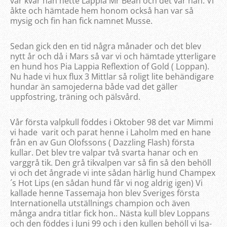
var kvar han hette Lappia Mr Bean och det var han. Vi
åkte och hämtade hem honom också han var så
mysig och fin han fick namnet Musse.
Sedan gick den en tid några månader och det blev
nytt år och då i Mars så var vi och hämtade ytterligare
en hund hos Pia Lappia Reflextion of Gold ( Loppan).
Nu hade vi hux flux 3 Mittlar så roligt lite behändigare
hundar än samojederna både vad det gäller
uppfostring, träning och pälsvård.
Vår första valpkull föddes i Oktober 98 det var Mimmi
vi hade varit och parat henne i Laholm med en hane
från en av Gun Olofssons ( Dazzling Flash) första
kullar. Det blev tre valpar två svarta hanar och en
varggrå tik. Den grå tikvalpen var så fin så den behöll
vi och det ångrade vi inte sådan härlig hund Champex
´s Hot Lips (en sådan hund får vi nog aldrig igen) Vi
kallade henne Tassemaja hon blev Sveriges första
Internationella utställnings champion och även
många andra titlar fick hon.. Nästa kull blev Loppans
och den föddes i Juni 99 och i den kullen behöll vi Isa-