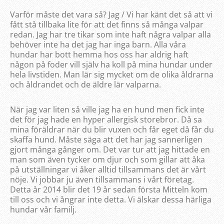
Varför måste det vara så? Jag / Vi har känt det så att vi
fått stå tillbaka lite för att det finns så många valpar
redan. Jag har tre tikar som inte haft några valpar alla
behöver inte ha det jag har inga barn. Alla våra
hundar har bott hemma hos oss har aldrig haft
någon på foder vill själv ha koll på mina hundar under
hela livstiden. Man lär sig mycket om de olika åldrarna
och åldrandet och de äldre lär valparna.
När jag var liten så ville jag ha en hund men fick inte
det för jag hade en hyper allergisk storebror. Då sa
mina föräldrar när du blir vuxen och får eget då får du
skaffa hund. Måste säga att det har jag sannerligen
gjort många gånger om. Det var tur att jag hittade en
man som även tycker om djur och som gillar att åka
på utställningar vi åker alltid tillsammans det är vårt
nöje. Vi jobbar ju även tillsammans i vårt företag.
Detta år 2014 blir det 19 år sedan första Mitteln kom
till oss och vi ångrar inte detta. Vi älskar dessa härliga
hundar vår familj.