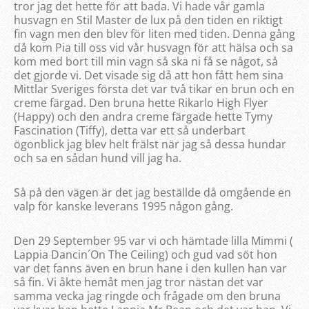
tror jag det hette för att bada. Vi hade vår gamla
husvagn en Stil Master de lux på den tiden en riktigt
fin vagn men den blev för liten med tiden. Denna gång
då kom Pia till oss vid vår husvagn för att hälsa och sa
kom med bort till min vagn så ska ni få se något, så
det gjorde vi. Det visade sig då att hon fått hem sina
Mittlar Sveriges första det var två tikar en brun och en
creme färgad. Den bruna hette Rikarlo High Flyer
(Happy) och den andra creme färgade hette Tymy
Fascination (Tiffy), detta var ett så underbart
ögonblick jag blev helt frälst när jag så dessa hundar
och sa en sådan hund vill jag ha.
Så på den vägen är det jag beställde då omgående en
valp för kanske leverans 1995 någon gång.
Den 29 September 95 var vi och hämtade lilla Mimmi (
Lappia Dancin´On The Ceiling) och gud vad söt hon
var det fanns även en brun hane i den kullen han var
så fin. Vi åkte hemåt men jag tror nästan det var
samma vecka jag ringde och frågade om den bruna