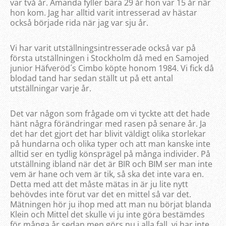
var två år. Amanda fyller bara 29 år hon var 15 år när
hon kom. Jag har alltid varit intresserad av hästar
också började rida när jag var sju år.
Vi har varit utställningsintresserade också var på
första utställningen i Stockholm då med en Samojed
junior Häfveröd´s Cimbo köpte honom 1984. Vi fick då
blodad tand har sedan ställt ut på ett antal
utställningar varje år.
Det var någon som frågade om vi tyckte att det hade
hänt några förändringar med rasen på senare år. Ja
det har det gjort det har blivit väldigt olika storlekar
på hundarna och olika typer och att man kanske inte
alltid ser en tydlig könsprägel på många individer. På
utställning ibland när det är BIR och BIM ser man inte
vem är hane och vem är tik, så ska det inte vara en.
Detta med att det måste mätas in är ju lite nytt
behövdes inte förut var det en mittel så var det.
Mätningen hör ju ihop med att man nu börjat blanda
Klein och Mittel det skulle vi ju inte göra bestämdes
för många år sedan men görs nu i alla fall, vi har inte