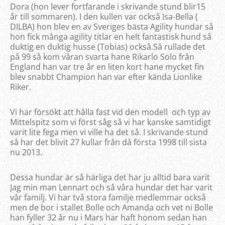
Dora (hon lever fortfarande i skrivande stund blir15
år till sommaren). I den kullen var också Isa-Bella (
DILBA) hon blev en av Sveriges bästa Agility hundar så
hon fick många agility titlar en helt fantastisk hund så
duktig en duktig husse (Tobias) också.Så rullade det
på 99 så kom våran svarta hane Rikarlo Solo från
England han var tre år en liten kort hane mycket fin
blev snabbt Champion han var efter kända Lionlike
Riker.
Vi har försökt att hålla fast vid den modell och typ av
Mittelspitz som vi först såg så vi har kanske samtidigt
varit lite fega men vi ville ha det så. I skrivande stund
så har det blivit 27 kullar från då första 1998 till sista
nu 2013.
Dessa hundar är så härliga det har ju alltid bara varit
Jag min man Lennart och så våra hundar det har varit
vår familj. Vi har två stora familje medlemmar också
men de bor i stallet Bolle och Amanda och vet ni Bolle
han fyller 32 år nu i Mars har haft honom sedan han