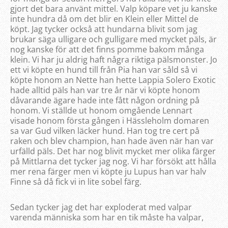
gjort det bara använt mittel. Valp köpare vet ju kanske
inte hundra då om det blir en Klein eller Mittel de
köpt. Jag tycker också att hundarna blivit som jag
brukar säga ulligare och gulligare med mycket päls, är
nog kanske för att det finns pomme bakom många
klein. Vi har ju aldrig haft några riktiga pälsmonster. Jo
ett vi köpte en hund till från Pia han var såld så vi
köpte honom an Nette han hette Lappia Solero Exotic
hade alltid päls han var tre år när vi köpte honom
dåvarande ägare hade inte fått någon ordning på
honom. Vi ställde ut honom omgående Lennart
visade honom första gången i Hässleholm domaren
sa var Gud vilken läcker hund. Han tog tre cert på
raken och blev champion, han hade även när han var
urfälld päls. Det har nog blivit mycket mer olika färger
på Mittlarna det tycker jag nog. Vi har försökt att hålla
mer rena färger men vi köpte ju Lupus han var halv
Finne så då fick vi in lite sobel färg.
Sedan tycker jag det har exploderat med valpar
varenda människa som har en tik måste ha valpar,